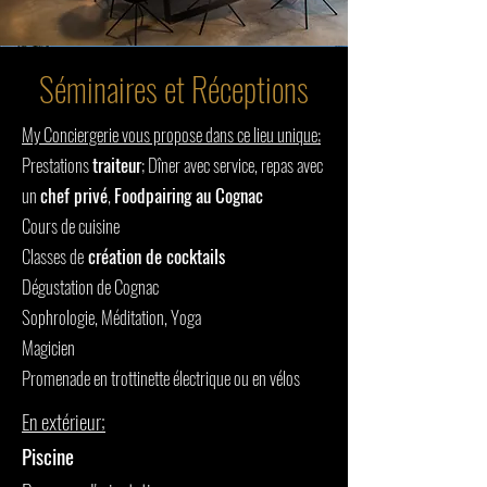
Séminaires et Réceptions
My Conciergerie vous propose dans ce lieu unique;
Prestations
traiteur
; Dîner avec service, r
epas avec
un
chef privé
,
F
oodpairing au Cognac
Cours de cuisine
Classes de
création de cocktails
Dégustation de Cognac
Sophrologie, Méditation, Yoga
Magicien
Promenade en trottinette électrique ou en vélos
En extérieur;
Piscine