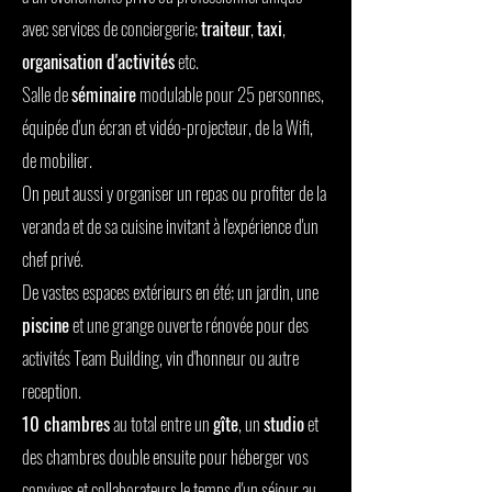
avec services de conciergerie;
traiteur
,
taxi
,
organisation d'activités
etc.
Salle de
séminaire
modulable pour 25 personnes,
équipée d'un écran et vidéo-projecteur, de la Wifi,
de mobilier.
On peut aussi y organiser un repas ou profiter de la
veranda et de sa cuisine invitant à l'expérience d'un
chef privé.
De vastes espaces extérieurs en été; un jardin, une
piscine
et une grange ouverte rénovée pour des
activités Team Building, vin d'honneur ou autre
reception.
10 chambres
au total entre un
gîte
, un
studio
et
des chambres double ensuite pour héberger vos
convives et collaborateurs le temps d'un séjour au