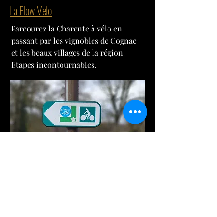
La Flow Velo
Parcourez la Charente à vélo en
passant par les vignobles de Cognac
et les beaux villages de la région.
Etapes incontournables.
Oradour sur Glane
L’anéantissement total du village et de
sa population, la détermination
impitoyable des bourreaux, font