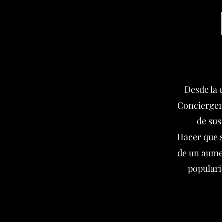
Desde la 
Conciergeri
de sus
Hacer que 
de un aumen
populari