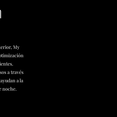
n
terior, My
optimización
ientes.
os a través
 ayudan a la
or noche.