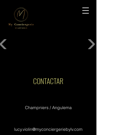
CONTACTAR
Champniers / Angulema
lucy.violin@myconciergeriebylv.com