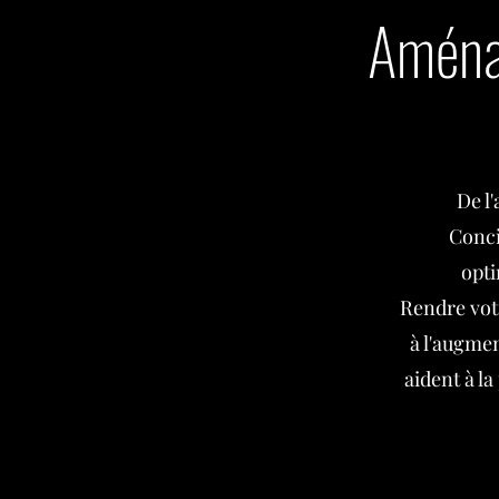
Aménag
De l
Conci
opti
Rendre votr
à l'augme
aident à la