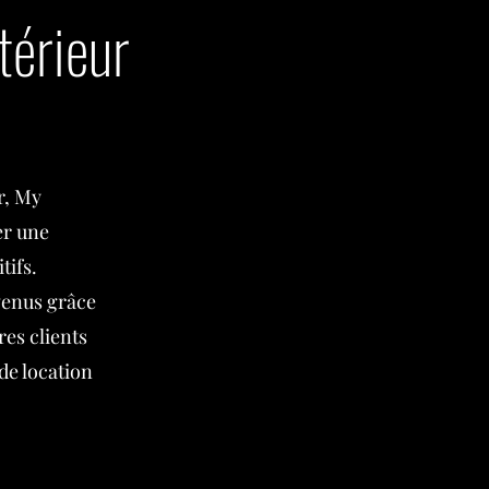
térieur
r, My
er une
tifs.
venus grâce
es clients
de location