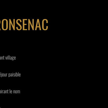
, RONSENAC
nt village
éjour paisible
pirant le nom